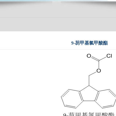
9-芴甲基氯甲酸酯