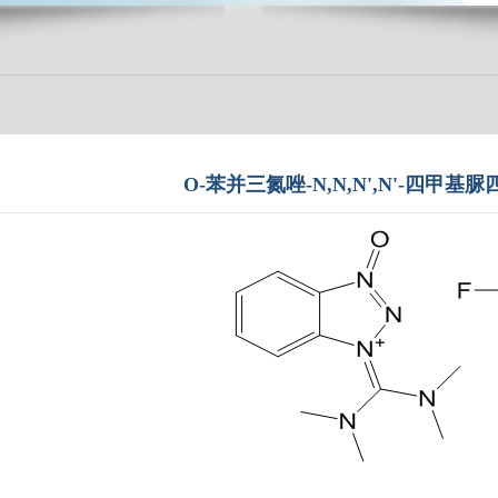
O-苯并三氮唑-N,N,N',N'-四甲基